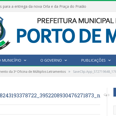
a Saúde Mental de Mães Atípicas
 MUNICÍPIO
O GOVERNO
PUBLICAÇÕES
»
ento da 3ª Oficina de Múltiplos Letramentos
SaveClip.App_572719648_1
88243193378722_3952208930476271873_n
0