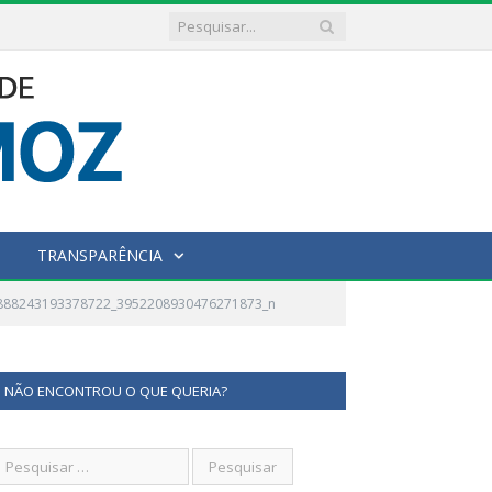
TRANSPARÊNCIA
7888243193378722_3952208930476271873_n
NÃO ENCONTROU O QUE QUERIA?