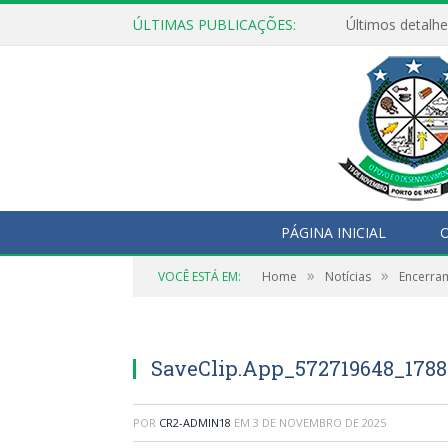
ÚLTIMAS PUBLICAÇÕES:
Encontro pel
PÁGINA INICIAL
O
»
»
VOCÊ ESTÁ EM:
Home
Notícias
Encerram
SaveClip.App_572719648_178
POR
CR2-ADMIN18
EM
3 DE NOVEMBRO DE 2025