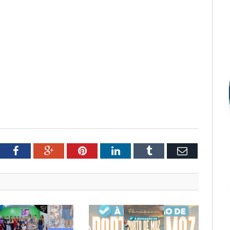
tter
Facebook
Google+
Pinterest
LinkedIn
Tumblr
Email