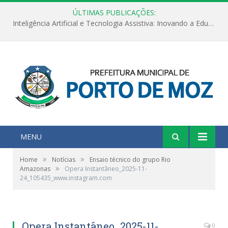
ÚLTIMAS PUBLICAÇÕES:
Inteligência Artificial e Tecnologia Assistiva: Inovando a Educação Especial e Inclusiva
MENU
»
»
Home
Notícias
Ensaio técnico do grupo Rio
»
Amazonas
Opera Instantâneo_2025-11-
24_105435_www.instagram.com
Opera Instantâneo_2025-11-
0