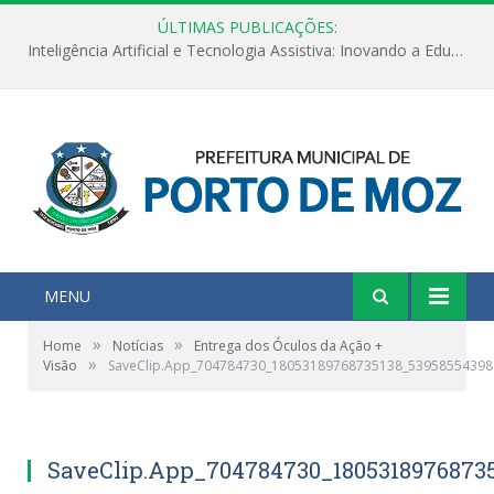
ÚLTIMAS PUBLICAÇÕES:
Inteligência Artificial e Tecnologia Assistiva: Inovando a Educação Especial e Inclusiva
MENU
»
»
Home
Notícias
Entrega dos Óculos da Ação +
»
Visão
SaveClip.App_704784730_18053189768735138_53958554398
SaveClip.App_704784730_1805318976873