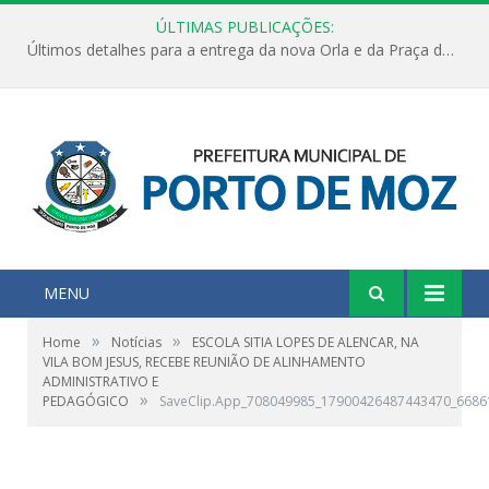
ÚLTIMAS PUBLICAÇÕES:
Últimos detalhes para a entrega da nova Orla e da Praça do Praião
MENU
»
»
Home
Notícias
ESCOLA SITIA LOPES DE ALENCAR, NA
VILA BOM JESUS, RECEBE REUNIÃO DE ALINHAMENTO
ADMINISTRATIVO E
»
PEDAGÓGICO
SaveClip.App_708049985_17900426487443470_668