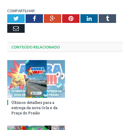
COMPARTILHAR:
Twitter
Facebook
Google+
Pinterest
LinkedIn
Tumblr
Email
CONTEÚDO RELACIONADO
Últimos detalhes para a
entrega da nova Orla e da
Praça do Praião