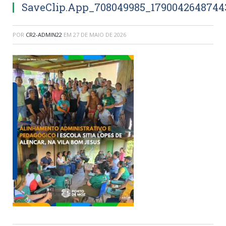
SaveClip.App_708049985_1790042648744
POR
CR2-ADMIN22
EM
27 DE MAIO DE 2026