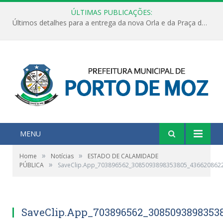
ÚLTIMAS PUBLICAÇÕES:
Últimos detalhes para a entrega da nova Orla e da Praça do Praião
MENU
»
»
Home
Notícias
ESTADO DE CALAMIDADE
»
PÚBLICA
SaveClip.App_703896562_3085093898353805_436620862
SaveClip.App_703896562_3085093898353