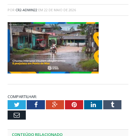
POR
CR2-ADMIN22
EM
22 DE MAIO DE 2026
COMPARTILHAR:
Twitter
Facebook
Google+
Pinterest
LinkedIn
Tumblr
Email
CONTEÚDO RELACIONADO