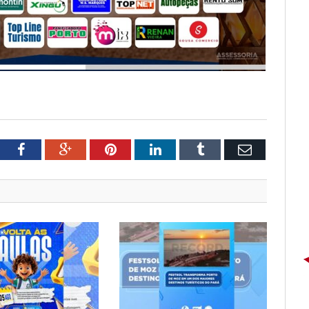
tter
Facebook
Google+
Pinterest
LinkedIn
Tumblr
Email