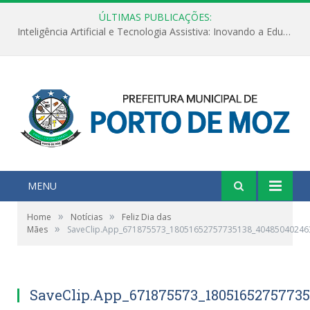
ÚLTIMAS PUBLICAÇÕES:
Inteligência Artificial e Tecnologia Assistiva: Inovando a Educação Especial e Inclusiva
MENU
»
»
Home
Notícias
Feliz Dia das
»
Mães
SaveClip.App_671875573_18051652757735138_40485040246
SaveClip.App_671875573_1805165275773