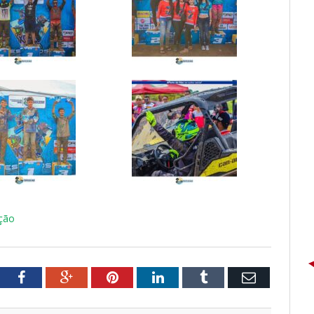
ção
tter
Facebook
Google+
Pinterest
LinkedIn
Tumblr
Email