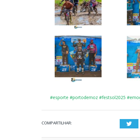
#esporte
#portodemoz
#
festsol2025
#emo
COMPARTILHAR:
Twi