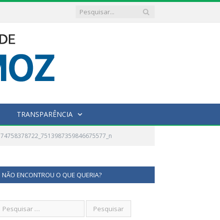
TRANSPARÊNCIA
174758378722_7513987359846675577_n
NÃO ENCONTROU O QUE QUERIA?