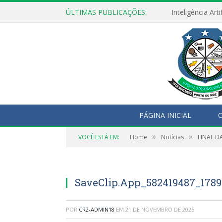
ÚLTIMAS PUBLICAÇÕES:
PÁGINA INICIAL
O
»
»
VOCÊ ESTÁ EM:
Home
Notícias
FINAL D
SaveClip.App_582419487_178
POR
CR2-ADMIN18
EM
21 DE NOVEMBRO DE 2025