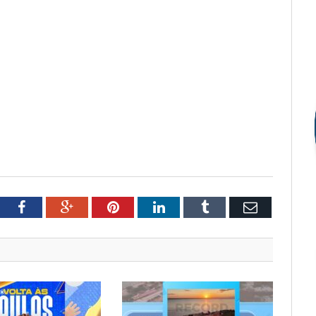
tter
Facebook
Google+
Pinterest
LinkedIn
Tumblr
Email