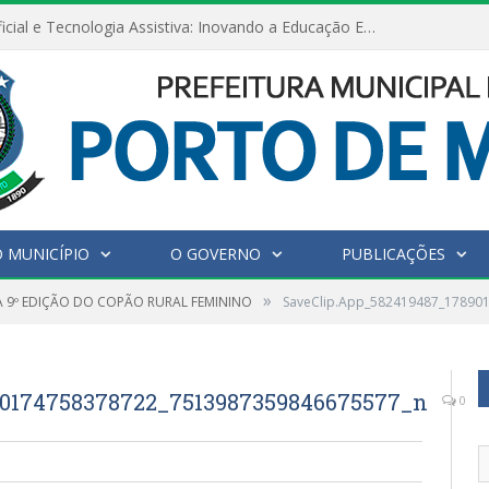
Inteligência Artificial e Tecnologia Assistiva: Inovando a Educação Especial e Inclusiva
 MUNICÍPIO
O GOVERNO
PUBLICAÇÕES
»
A 9º EDIÇÃO DO COPÃO RURAL FEMININO
SaveClip.App_582419487_17890
90174758378722_7513987359846675577_n
0