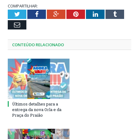
COMPARTILHAR:
Twitter
Facebook
Google+
Pinterest
LinkedIn
Tumblr
Email
CONTEÚDO RELACIONADO
Últimos detalhes para a
entrega da nova Orla e da
Praça do Praião