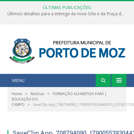
ÚLTIMAS PUBLICAÇÕES:
Últimos detalhes para a entrega da nova Orla e da Praça do Praião
MENU
»
»
Home
Notícias
FORMAÇÃO ALFABETIZA PARÁ |
EDUCAÇÃO DO
»
CAMPO
SaveClip.App_708794090_17900553930443470_337621702
SaveClip.App_708794090_1790055393044