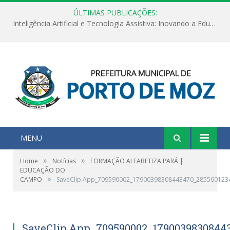
ÚLTIMAS PUBLICAÇÕES:
Inteligência Artificial e Tecnologia Assistiva: Inovando a Educação Especial e Inclusiva
MENU
»
»
Home
Notícias
FORMAÇÃO ALFABETIZA PARÁ |
EDUCAÇÃO DO
»
CAMPO
SaveClip.App_709590002_17900398308443470_285560123
SaveClip.App_709590002_1790039830844