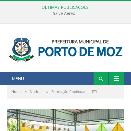
ÚLTIMAS PUBLICAÇÕES:
Salve Aéreo
MENU
»
»
Home
Notícias
Formação Continuada – ETI