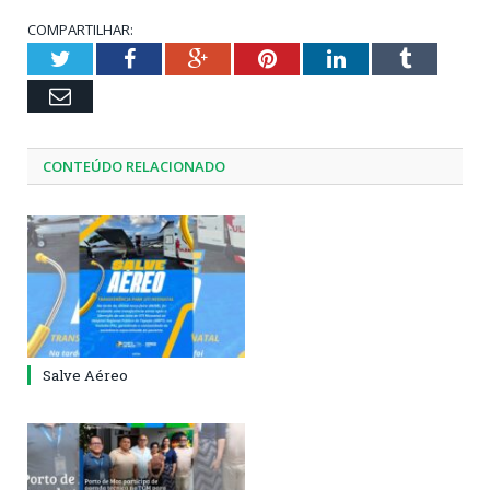
COMPARTILHAR:
Twitter
Facebook
Google+
Pinterest
LinkedIn
Tumblr
Email
CONTEÚDO RELACIONADO
Salve Aéreo