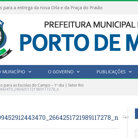
s para a entrega da nova Orla e da Praça do Praião
 MUNICÍPIO
O GOVERNO
PUBLICAÇÕES
 para as Escolas do Campo – 1º dia | Setor Rio
2443470_2664251721989117278_n
9452912443470_2664251721989117278_n
0