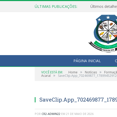
ÚLTIMAS PUBLICAÇÕES:
Últimos detalhe
PÁGINA INICIAL
O
»
»
VOCÊ ESTÁ EM:
Home
Notícias
Formação
»
Acaraí
SaveClip.App_702469877_1789945291
SaveClip.App_702469877_1789
POR
CR2-ADMIN22
EM
21 DE MAIO DE 2026