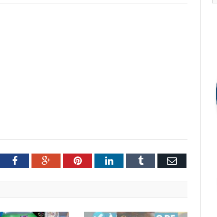
tter
Facebook
Google+
Pinterest
LinkedIn
Tumblr
Email