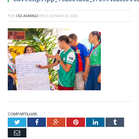
POR
CR2-ADMIN22
EM
21 DE MAIO DE 2026
COMPARTILHAR:
Twitter
Facebook
Google+
Pinterest
LinkedIn
Tumblr
Email