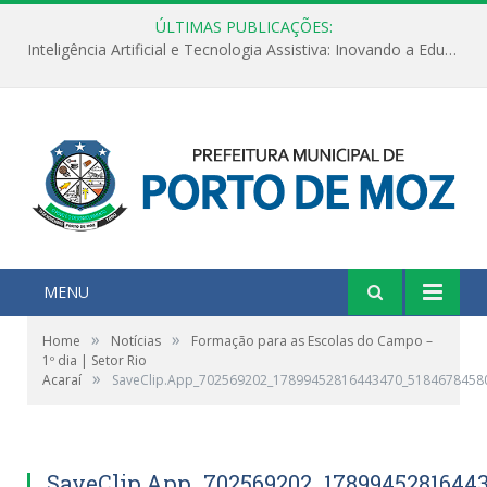
ÚLTIMAS PUBLICAÇÕES:
Inteligência Artificial e Tecnologia Assistiva: Inovando a Educação Especial e Inclusiva
MENU
»
»
Home
Notícias
Formação para as Escolas do Campo –
1º dia | Setor Rio
»
Acaraí
SaveClip.App_702569202_17899452816443470_5184678458
SaveClip.App_702569202_1789945281644