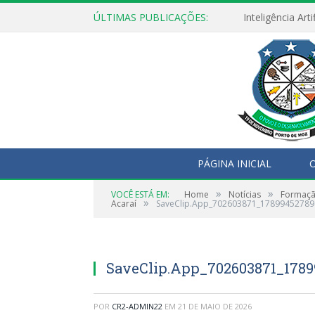
ÚLTIMAS PUBLICAÇÕES:
PÁGINA INICIAL
O
»
»
VOCÊ ESTÁ EM:
Home
Notícias
Formação
»
Acaraí
SaveClip.App_702603871_1789945278
SaveClip.App_702603871_1789
POR
CR2-ADMIN22
EM
21 DE MAIO DE 2026