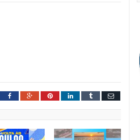
tter
Facebook
Google+
Pinterest
LinkedIn
Tumblr
Email