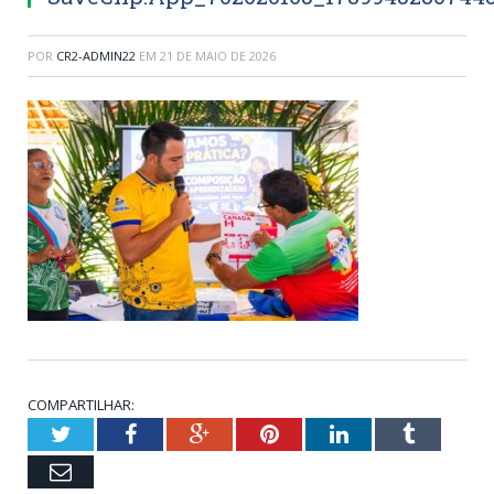
POR
CR2-ADMIN22
EM
21 DE MAIO DE 2026
COMPARTILHAR:
Twitter
Facebook
Google+
Pinterest
LinkedIn
Tumblr
Email