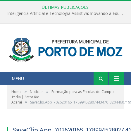
ÚLTIMAS PUBLICAÇÕES:
Inteligência Artificial e Tecnologia Assistiva: Inovando a Educação Especial e Inclusiva
MENU
»
»
Home
Notícias
Formação para as Escolas do Campo –
1º dia | Setor Rio
»
Acaraí
SaveClip.App_702620165_17899452807443470_3204460719
SaveClip.App_702620165_1789945280744