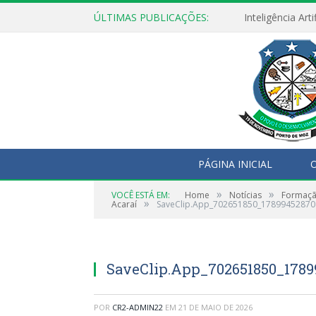
ÚLTIMAS PUBLICAÇÕES:
PÁGINA INICIAL
O
»
»
VOCÊ ESTÁ EM:
Home
Notícias
Formação
»
Acaraí
SaveClip.App_702651850_1789945287
SaveClip.App_702651850_178
POR
CR2-ADMIN22
EM
21 DE MAIO DE 2026