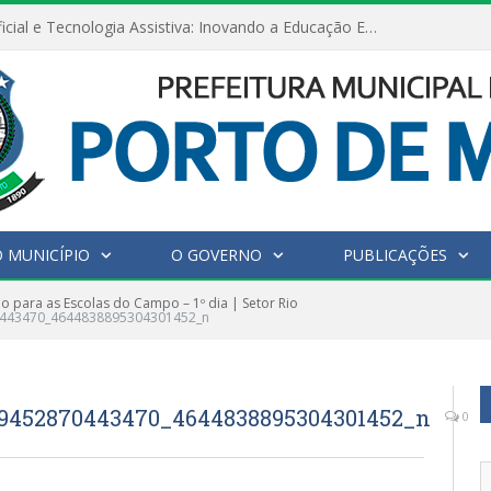
Inteligência Artificial e Tecnologia Assistiva: Inovando a Educação Especial e Inclusiva
 MUNICÍPIO
O GOVERNO
PUBLICAÇÕES
 para as Escolas do Campo – 1º dia | Setor Rio
0443470_4644838895304301452_n
99452870443470_4644838895304301452_n
0