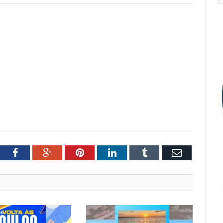
tter
Facebook
Google+
Pinterest
LinkedIn
Tumblr
Email