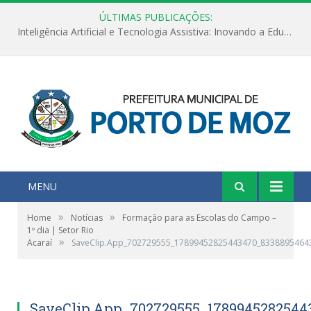
ÚLTIMAS PUBLICAÇÕES:
Inteligência Artificial e Tecnologia Assistiva: Inovando a Educação Especial e Inclusiva
MENU
»
»
Home
Notícias
Formação para as Escolas do Campo –
1º dia | Setor Rio
»
Acaraí
SaveClip.App_702729555_17899452825443470_8338895464
SaveClip.App_702729555_1789945282544