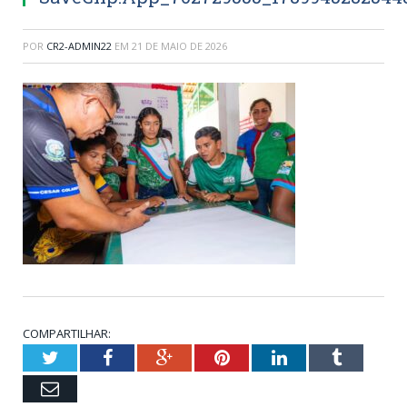
POR
CR2-ADMIN22
EM
21 DE MAIO DE 2026
COMPARTILHAR:
Twitter
Facebook
Google+
Pinterest
LinkedIn
Tumblr
Email