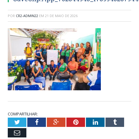
POR
CR2-ADMIN22
EM
21 DE MAIO DE 2026
COMPARTILHAR:
Twitter
Facebook
Google+
Pinterest
LinkedIn
Tumblr
Email