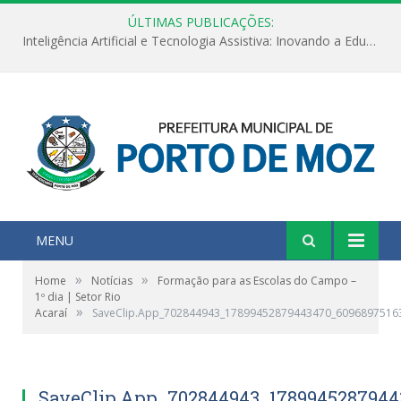
ÚLTIMAS PUBLICAÇÕES:
Inteligência Artificial e Tecnologia Assistiva: Inovando a Educação Especial e Inclusiva
MENU
»
»
Home
Notícias
Formação para as Escolas do Campo –
1º dia | Setor Rio
»
Acaraí
SaveClip.App_702844943_17899452879443470_6096897516
SaveClip.App_702844943_1789945287944