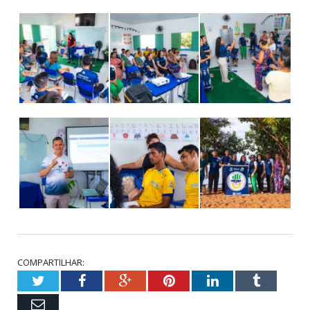
COMPARTILHAR:
Twitter
Facebook
Google+
Pinterest
LinkedIn
Tumblr
Email