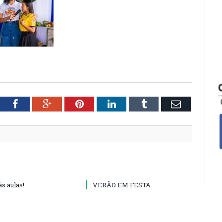
tter
Facebook
Google+
Pinterest
LinkedIn
Tumblr
Email
às aulas!
VERÃO EM FESTA