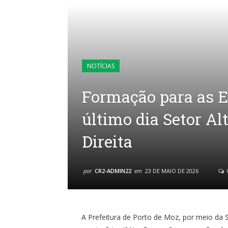
NOTÍCIAS
Formação para as E
último dia Setor A
Direita
por
CR2-ADMIN22
em
23 DE MAIO DE 2026
A Prefeitura de Porto de Moz, por meio da 