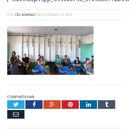
POR
CR2-ADMIN22
EM
14 DE MAIO DE 2026
COMPARTILHAR:
Twitter
Facebook
Google+
Pinterest
LinkedIn
Tumblr
Email