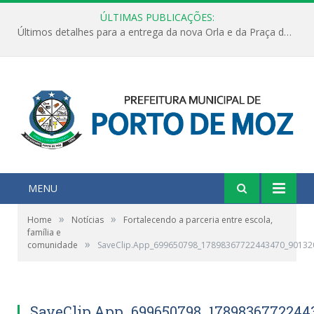
ÚLTIMAS PUBLICAÇÕES:
Últimos detalhes para a entrega da nova Orla e da Praça do Praião
MENU
»
»
Home
Notícias
Fortalecendo a parceria entre escola,
família e
»
comunidade
SaveClip.App_699650798_17898367722443470_9013
SaveClip.App_699650798_1789836772244