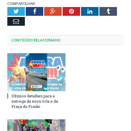
COMPARTILHAR:
Twitter
Facebook
Google+
Pinterest
LinkedIn
Tumblr
Email
CONTEÚDO RELACIONADO
Últimos detalhes para a
entrega da nova Orla e da
Praça do Praião