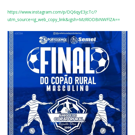
https://www.instagram.com/p/DQ6qyE3jcTc/?
utm_source=ig_web_copy_link&igsh=MzRlODBiNWFlZA==