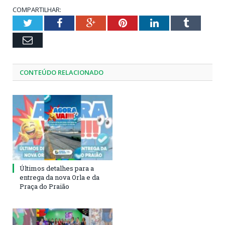
COMPARTILHAR:
Twitter
Facebook
Google+
Pinterest
LinkedIn
Tumblr
Email
CONTEÚDO RELACIONADO
Últimos detalhes para a
entrega da nova Orla e da
Praça do Praião