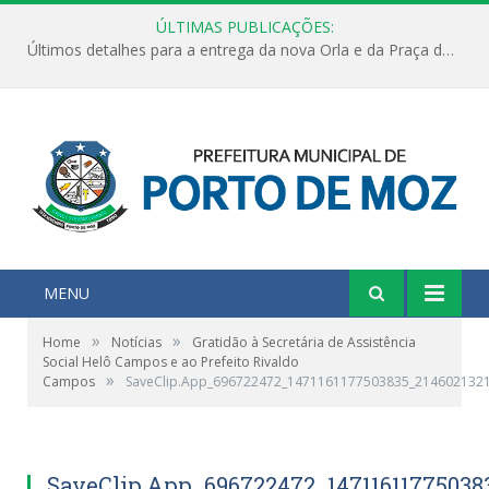
ÚLTIMAS PUBLICAÇÕES:
Últimos detalhes para a entrega da nova Orla e da Praça do Praião
MENU
»
»
Home
Notícias
Gratidão à Secretária de Assistência
Social Helô Campos e ao Prefeito Rivaldo
»
Campos
SaveClip.App_696722472_1471161177503835_214602132
SaveClip.App_696722472_14711611775038