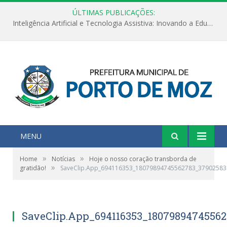
ÚLTIMAS PUBLICAÇÕES:
Inteligência Artificial e Tecnologia Assistiva: Inovando a Educação Especial e Inclusiva
MENU
»
»
Home
Notícias
Hoje o nosso coração transborda de
»
gratidão!
SaveClip.App_694116353_18079894745562783_3790258
SaveClip.App_694116353_1807989474556