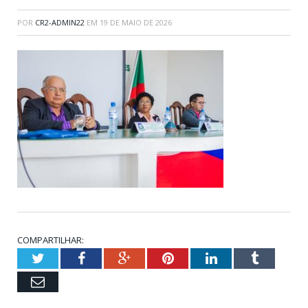
POR
CR2-ADMIN22
EM
19 DE MAIO DE 2026
COMPARTILHAR:
Twitter
Facebook
Google+
Pinterest
LinkedIn
Tumblr
Email