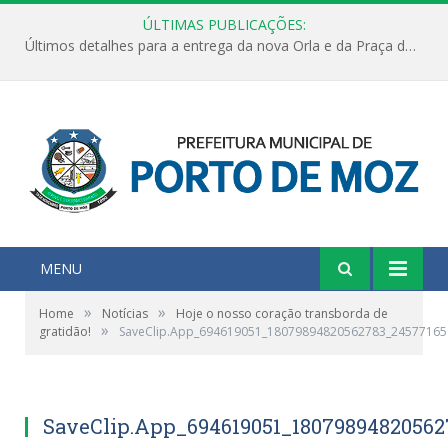
ÚLTIMAS PUBLICAÇÕES:
Últimos detalhes para a entrega da nova Orla e da Praça do Praião
MENU
»
»
Home
Notícias
Hoje o nosso coração transborda de
»
gratidão!
SaveClip.App_694619051_18079894820562783_2457716
SaveClip.App_694619051_18079894820562