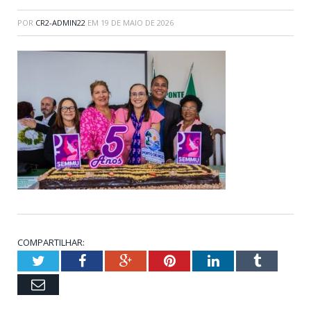
POR
CR2-ADMIN22
EM
19 DE MAIO DE 2026
COMPARTILHAR:
Twitter
Facebook
Google+
Pinterest
LinkedIn
Tumblr
Email