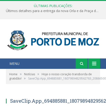
ÚLTIMAS PUBLICAÇÕES:
Últimos detalhes para a entrega da nova Orla e da Praça do Praião
MENU
»
»
Home
Notícias
Hoje o nosso coração transborda de
»
gratidão!
SaveClip.App_694885881_18079894829562783_2088650
SaveClip.App_694885881_1807989482956