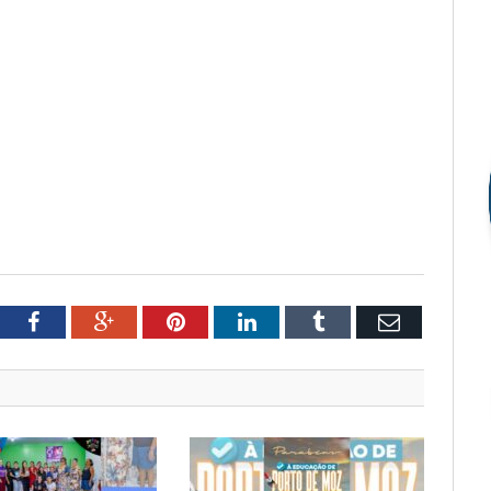
tter
Facebook
Google+
Pinterest
LinkedIn
Tumblr
Email