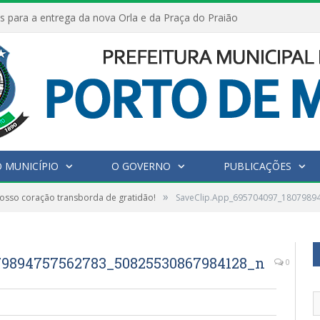
s para a entrega da nova Orla e da Praça do Praião
 MUNICÍPIO
O GOVERNO
PUBLICAÇÕES
»
osso coração transborda de gratidão!
SaveClip.App_695704097_1807989
79894757562783_50825530867984128_n
0