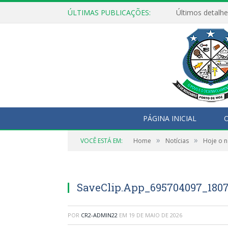
ÚLTIMAS PUBLICAÇÕES:
Últimos detalhe
PÁGINA INICIAL
O
»
»
VOCÊ ESTÁ EM:
Home
Notícias
Hoje o n
SaveClip.App_695704097_180
POR
CR2-ADMIN22
EM
19 DE MAIO DE 2026