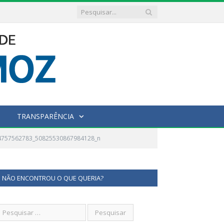
TRANSPARÊNCIA
4757562783_50825530867984128_n
NÃO ENCONTROU O QUE QUERIA?