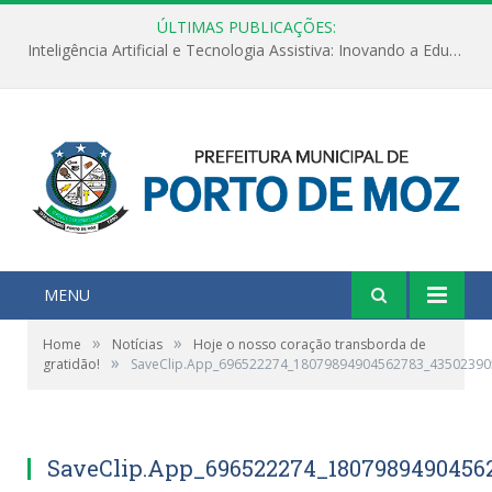
ÚLTIMAS PUBLICAÇÕES:
Inteligência Artificial e Tecnologia Assistiva: Inovando a Educação Especial e Inclusiva
MENU
»
»
Home
Notícias
Hoje o nosso coração transborda de
»
gratidão!
SaveClip.App_696522274_18079894904562783_4350239
SaveClip.App_696522274_1807989490456