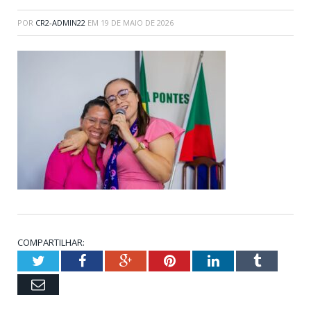
POR
CR2-ADMIN22
EM
19 DE MAIO DE 2026
COMPARTILHAR:
Twitter
Facebook
Google+
Pinterest
LinkedIn
Tumblr
Email