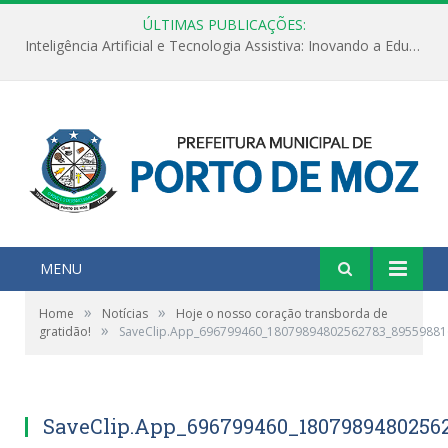
ÚLTIMAS PUBLICAÇÕES:
Inteligência Artificial e Tecnologia Assistiva: Inovando a Educação Especial e Inclusiva
MENU
»
»
Home
Notícias
Hoje o nosso coração transborda de
»
gratidão!
SaveClip.App_696799460_18079894802562783_8955988
SaveClip.App_696799460_1807989480256