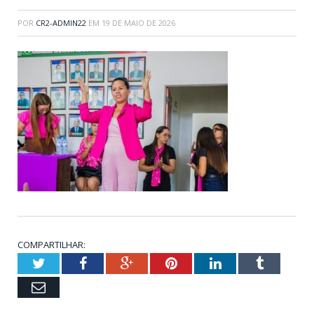
POR
CR2-ADMIN22
EM
19 DE MAIO DE 2026
COMPARTILHAR:
Twitter
Facebook
Google+
Pinterest
LinkedIn
Tumblr
Email