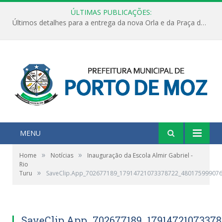
ÚLTIMAS PUBLICAÇÕES:
Últimos detalhes para a entrega da nova Orla e da Praça do Praião
MENU
»
»
Home
Notícias
Inauguração da Escola Almir Gabriel -
Rio
»
Turu
SaveClip.App_702677189_17914721073378722_48017599907
SaveClip.App_702677189_1791472107337