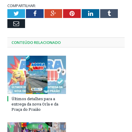
COMPARTILHAR:
Twitter
Facebook
Google+
Pinterest
LinkedIn
Tumblr
Email
CONTEÚDO RELACIONADO
Últimos detalhes para a
entrega da nova Orla e da
Praça do Praião