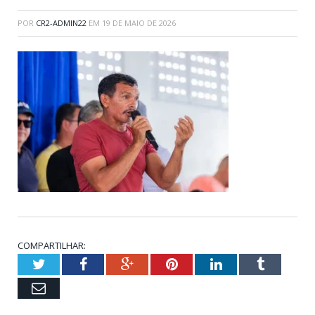
POR
CR2-ADMIN22
EM
19 DE MAIO DE 2026
COMPARTILHAR:
Twitter
Facebook
Google+
Pinterest
LinkedIn
Tumblr
Email