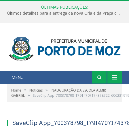
ÚLTIMAS PUBLICAÇÕES:
Últimos detalhes para a entrega da nova Orla e da Praça do Praião
MENU
»
»
Home
Notícias
INAUGURAÇÃO DA ESCOLA ALMIR
»
GABRIEL
SaveClip.App_700378798_17914707174378722_60623191
SaveClip.App_700378798_17914707174378