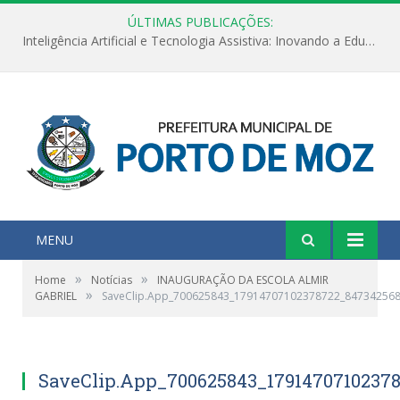
ÚLTIMAS PUBLICAÇÕES:
Inteligência Artificial e Tecnologia Assistiva: Inovando a Educação Especial e Inclusiva
MENU
»
»
Home
Notícias
INAUGURAÇÃO DA ESCOLA ALMIR
»
GABRIEL
SaveClip.App_700625843_17914707102378722_84734256
SaveClip.App_700625843_1791470710237