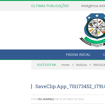
ÚLTIMAS PUBLICAÇÕES:
PÁGINA INICIAL
O
»
»
VOCÊ ESTÁ EM:
Home
Notícias
INAUGUR
SaveClip.App_701173452_1791
POR
CR2-ADMIN22
EM
19 DE MAIO DE 2026