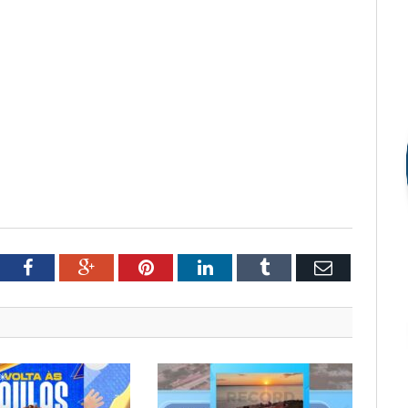
tter
Facebook
Google+
Pinterest
LinkedIn
Tumblr
Email