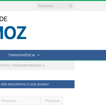
TRANSPARÊNCIA
7378722_1393366080398563281_n
NÃO ENCONTROU O QUE QUERIA?