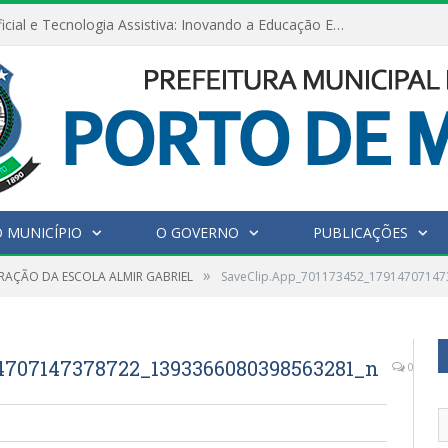
Inteligência Artificial e Tecnologia Assistiva: Inovando a Educação Especial e Inclusiva
 MUNICÍPIO
O GOVERNO
PUBLICAÇÕES
»
AÇÃO DA ESCOLA ALMIR GABRIEL
SaveClip.App_701173452_1791470714
4707147378722_1393366080398563281_n
0