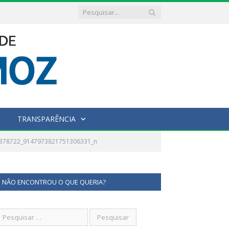
TRANSPARÊNCIA
3378722_9147973821751306331_n
NÃO ENCONTROU O QUE QUERIA?