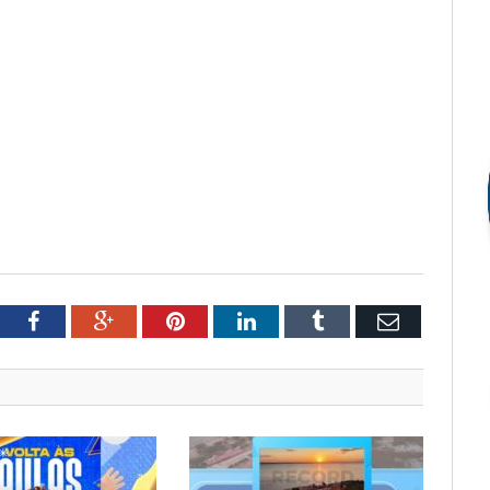
tter
Facebook
Google+
Pinterest
LinkedIn
Tumblr
Email