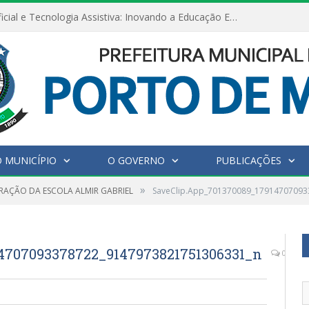
Inteligência Artificial e Tecnologia Assistiva: Inovando a Educação Especial e Inclusiva
 MUNICÍPIO
O GOVERNO
PUBLICAÇÕES
»
AÇÃO DA ESCOLA ALMIR GABRIEL
SaveClip.App_701370089_1791470709
4707093378722_9147973821751306331_n
0