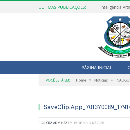
ÚLTIMAS PUBLICAÇÕES:
PÁGINA INICIAL
O
»
»
VOCÊ ESTÁ EM:
Home
Notícias
INAUGUR
SaveClip.App_701370089_1791
POR
CR2-ADMIN22
EM
19 DE MAIO DE 2026