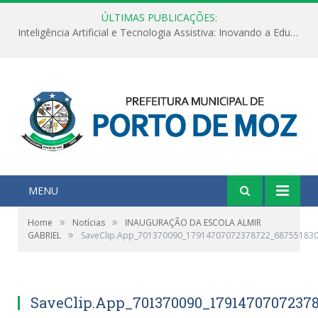
ÚLTIMAS PUBLICAÇÕES:
Inteligência Artificial e Tecnologia Assistiva: Inovando a Educação Especial e Inclusiva
MENU
»
»
Home
Notícias
INAUGURAÇÃO DA ESCOLA ALMIR
»
GABRIEL
SaveClip.App_701370090_17914707072378722_68755183
SaveClip.App_701370090_1791470707237