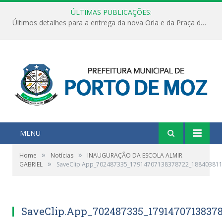
ÚLTIMAS PUBLICAÇÕES:
Últimos detalhes para a entrega da nova Orla e da Praça do Praião
MENU
»
»
Home
Notícias
INAUGURAÇÃO DA ESCOLA ALMIR
»
GABRIEL
SaveClip.App_702487335_17914707138378722_18840381
SaveClip.App_702487335_1791470713837