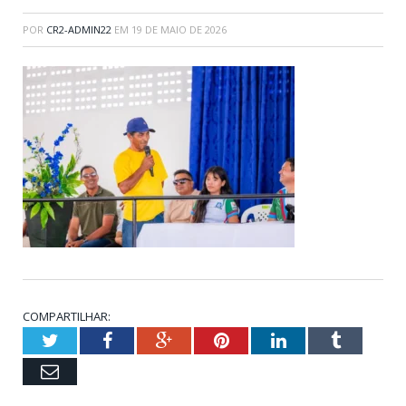
POR
CR2-ADMIN22
EM
19 DE MAIO DE 2026
COMPARTILHAR:
Twitter
Facebook
Google+
Pinterest
LinkedIn
Tumblr
Email