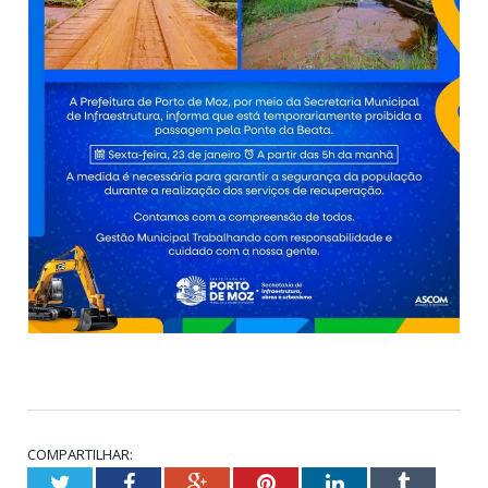
COMPARTILHAR:
Twitter
Facebook
Google+
Pinterest
LinkedIn
Tumblr