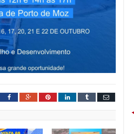
tter
Facebook
Google+
Pinterest
LinkedIn
Tumblr
Email