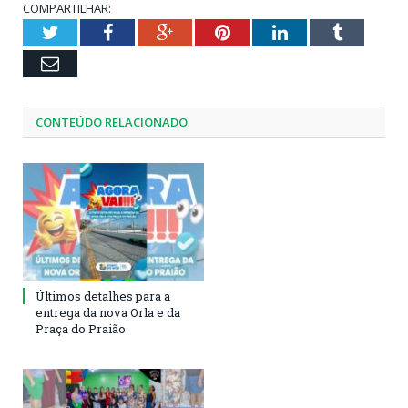
COMPARTILHAR:
Twitter
Facebook
Google+
Pinterest
LinkedIn
Tumblr
Email
CONTEÚDO RELACIONADO
Últimos detalhes para a
entrega da nova Orla e da
Praça do Praião