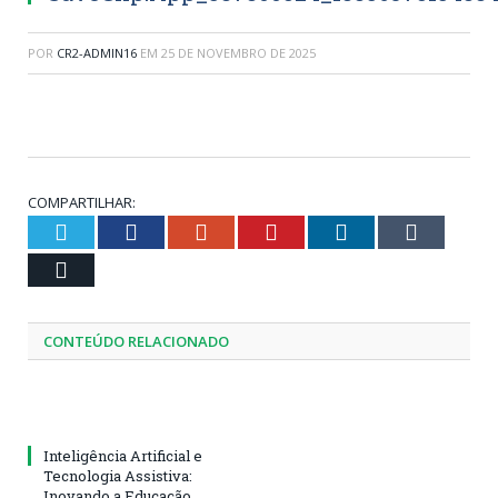
POR
CR2-ADMIN16
EM
25 DE NOVEMBRO DE 2025
COMPARTILHAR:
Twitter
Facebook
Google+
Pinterest
LinkedIn
Tumblr
Email
CONTEÚDO RELACIONADO
Inteligência Artificial e
Tecnologia Assistiva:
Inovando a Educação