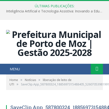
ÚLTIMAS PUBLICAÇÕES:
Inteligência Artificial e Tecnologia Assistiva: Inovando a Educação Especial e Inclusiva
MENU
»
»
Home
Notícias
liberação de leito de
»
UTI
SaveClip.App_587800324_1885697315488405_5260705398199
SaveClip.App_587800324_1885697315488