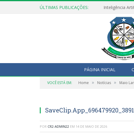
ÚLTIMAS PUBLICAÇÕES:
PÁGINA INICIAL
O
»
»
VOCÊ ESTÁ EM:
Home
Notícias
Maio Lar
SaveClip.App_696479920_389
POR
CR2-ADMIN22
EM
14 DE MAIO DE 2026