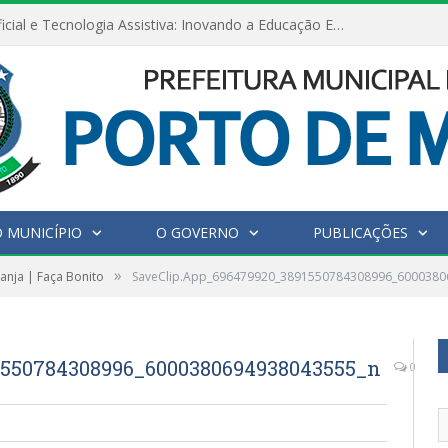
Inteligência Artificial e Tecnologia Assistiva: Inovando a Educação Especial e Inclusiva
 MUNICÍPIO
O GOVERNO
PUBLICAÇÕES
»
anja | Faça Bonito
SaveClip.App_696479920_3891550784308996_6000380
1550784308996_6000380694938043555_n
0