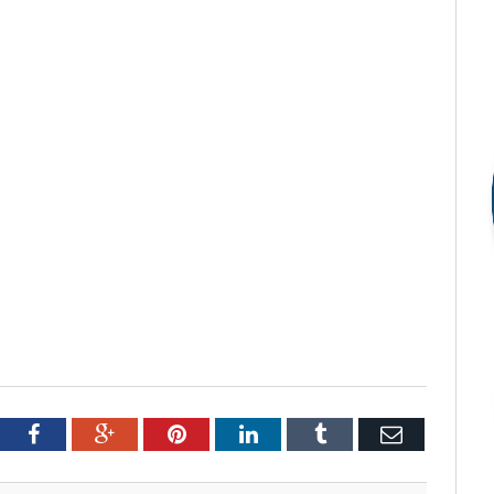
tter
Facebook
Google+
Pinterest
LinkedIn
Tumblr
Email