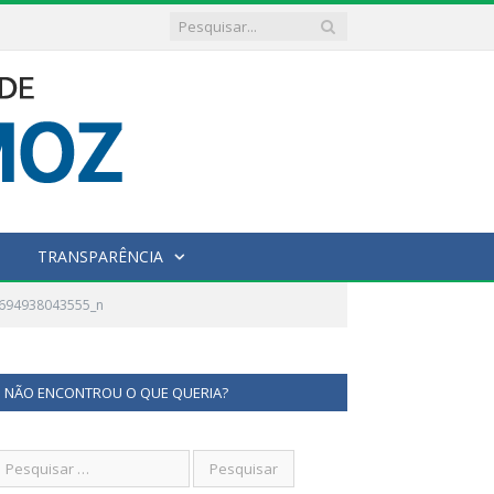
TRANSPARÊNCIA
694938043555_n
NÃO ENCONTROU O QUE QUERIA?