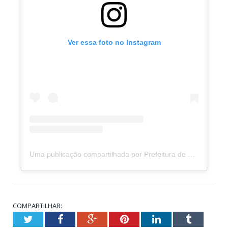
Ver essa foto no Instagram
Uma publicação compartilhada por Prefeitura de Porto de Moz (@prefeituradeportodemoz)
COMPARTILHAR:
Twitter
Facebook
Google+
Pinterest
LinkedIn
Tumblr