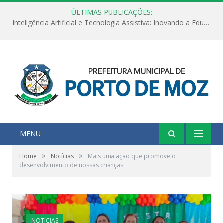
ÚLTIMAS PUBLICAÇÕES:
Inteligência Artificial e Tecnologia Assistiva: Inovando a Educação Especial e Inclusiva
MENU
»
»
Home
Notícias
Mais uma ação que promove o
desenvolvimento de nossas crianças.
NOTÍCIAS