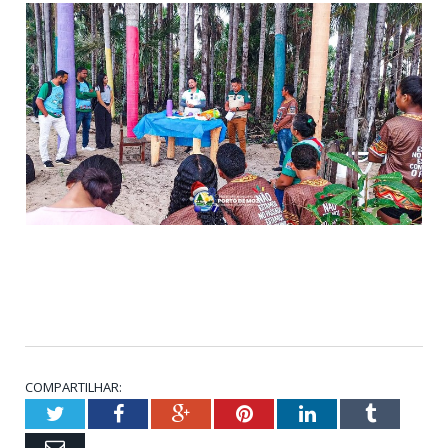
COMPARTILHAR:
Twitter
Facebook
Google+
Pinterest
LinkedIn
Tumblr
Email