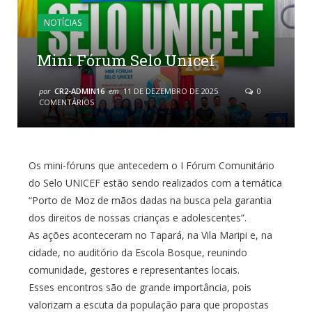
NOTÍCIAS
Mini Fórum Selo Unicef
por
CR2-ADMIN16
em
11 DE DEZEMBRO DE 2025
0
COMENTÁRIOS
Os mini-fóruns que antecedem o I Fórum Comunitário
do Selo UNICEF estão sendo realizados com a temática
“Porto de Moz de mãos dadas na busca pela garantia
dos direitos de nossas crianças e adolescentes”.
As ações aconteceram no Tapará, na Vila Maripi e, na
cidade, no auditório da Escola Bosque, reunindo
comunidade, gestores e representantes locais.
Esses encontros são de grande importância, pois
valorizam a escuta da população para que propostas