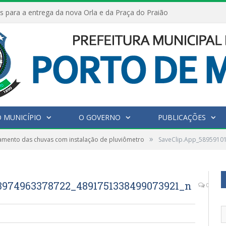
s para a entrega da nova Orla e da Praça do Praião
 MUNICÍPIO
O GOVERNO
PUBLICAÇÕES
»
amento das chuvas com instalação de pluviômetro
SaveClip.App_589591
3974963378722_4891751338499073921_n
0