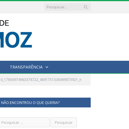
TRANSPARÊNCIA
010_17893974963378722_4891751338499073921_n
NÃO ENCONTROU O QUE QUERIA?