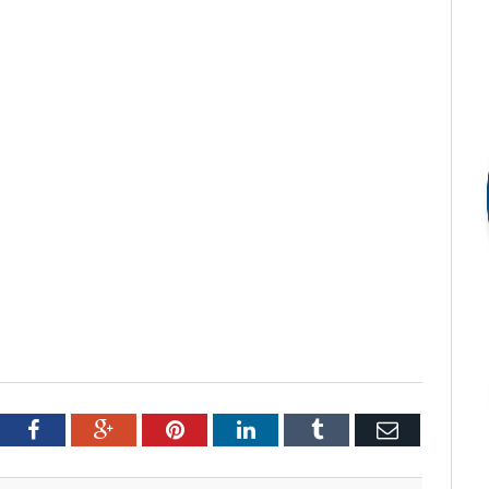
tter
Facebook
Google+
Pinterest
LinkedIn
Tumblr
Email