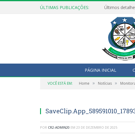
ÚLTIMAS PUBLICAÇÕES:
Últimos detalhe
PÁGINA INICIAL
O
»
»
VOCÊ ESTÁ EM:
Home
Notícias
Monitor
SaveClip.App_589591010_1789
POR
CR2-ADMIN20
EM
23 DE DEZEMBRO DE 2025