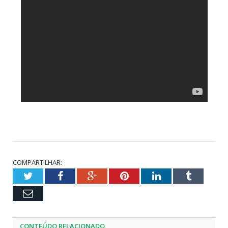
COMPARTILHAR:
Twitter
Facebook
Google+
Pinterest
LinkedIn
Tumblr
Email
CONTEÚDO RELACIONADO