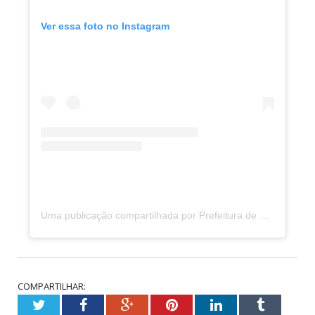
Ver essa foto no Instagram
Uma publicação compartilhada por Prefeitura de Porto de Moz (@prefeituradeportodemoz)
COMPARTILHAR:
Twitter
Facebook
Google+
Pinterest
LinkedIn
Tumblr