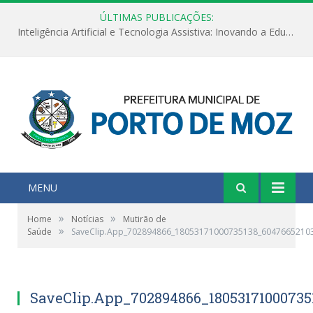
ÚLTIMAS PUBLICAÇÕES:
Inteligência Artificial e Tecnologia Assistiva: Inovando a Educação Especial e Inclusiva
MENU
»
»
Home
Notícias
Mutirão de
»
Saúde
SaveClip.App_702894866_18053171000735138_6047665210
SaveClip.App_702894866_18053171000735